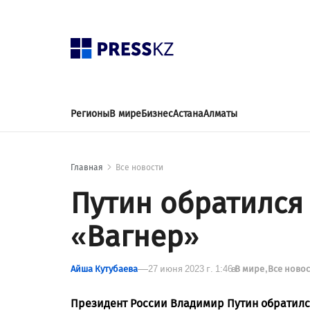
Регионы
В мире
Бизнес
Астана
Алматы
Главная
Все новости
Путин обратился
«Вагнер»
Айша Кутубаева
27 июня 2023 г. 1:46
в
В мире
Все ново
Президент России Владимир Путин обратилс