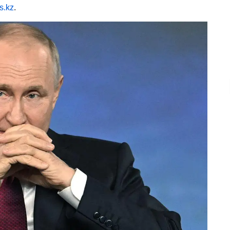
s.kz
.