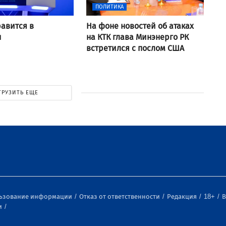
ПОЛИТИКА
равится в
На фоне новостей об атаках
н
на КТК глава Минэнерго РК
встретился с послом США
ГРУЗИТЬ ЕЩЕ
льзование информации
Отказ от ответственности
Редакция
18+
В
и