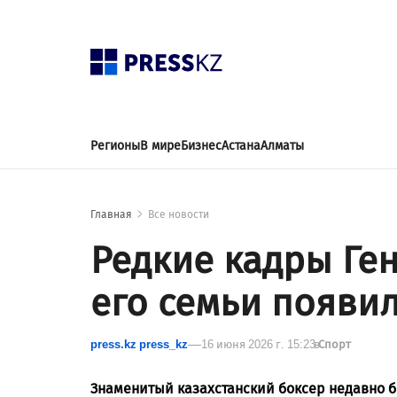
Регионы
В мире
Бизнес
Астана
Алматы
Главная
Все новости
Редкие кадры Ге
его семьи появил
press.kz press_kz
16 июня 2026 г. 15:23
в
Спорт
Знаменитый казахстанский боксер недавно 