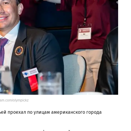
ram.com/olympickz
мьей проехал по улицам американского города