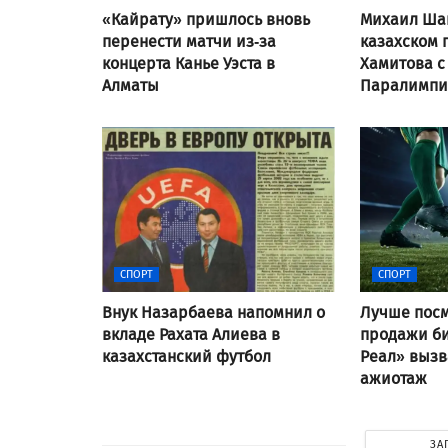
«Кайрату» пришлось вновь
Михаил Ша
перенести матчи из-за
казахском 
концерта Канье Уэста в
Хамитова с
Алматы
Паралимпи
СПОРТ
СПОРТ
Внук Назарбаева напомнил о
Лучше посм
вкладе Рахата Алиева в
продажи би
казахстанский футбол
Реал» выз
ажиотаж
ЗА