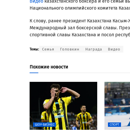
Видео
казахстанского боксера и его семьи 
Национального олимпийского комитета Казах
К слову, ранее президент Казахстана Касым
Международный зал боксерской славы. Презид
спортивной славы Казахстана и посол респ
Семья
Головкин
Награда
Видео
Темы:
Похожие новости
ШОУ-БИЗНЕС
СПОРТ