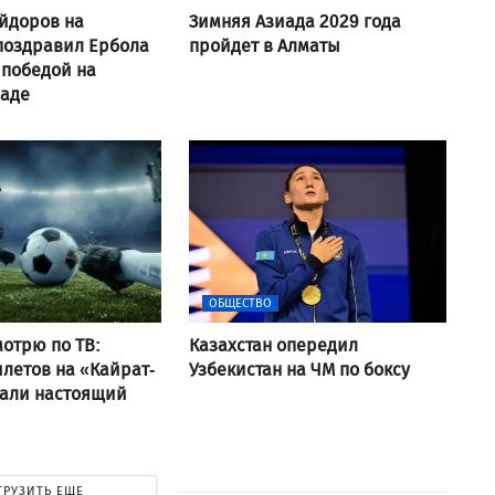
йдоров на
Зимняя Азиада 2029 года
поздравил Ербола
пройдет в Алматы
 победой на
аде
ОБЩЕСТВО
отрю по ТВ:
Казахстан опередил
летов на «Кайрат-
Узбекистан на ЧМ по боксу
вали настоящий
ГРУЗИТЬ ЕЩЕ