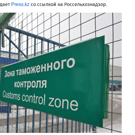
дает
Press.kz
со ссылкой на Россельхознадзор.