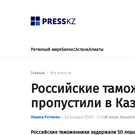
Регионы
В мире
Бизнес
Астана
Алматы
Главная
Все новости
Российские тамо
пропустили в Ка
Ульяна Ротенко
10 января 2024 г. 0:41
в
В мире
Казахст
Российские таможенники задержали 50 лошад