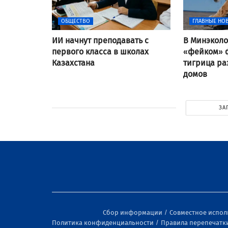
ОБЩЕСТВО
ГЛАВНЫЕ НО
ИИ начнут преподавать с
В Минэколо
первого класса в школах
«фейком» ф
Казахстана
тигрица ра
домов
ЗА
Сбор информации
Совместное испо
Политика конфиденциальности
Правила перепечатк