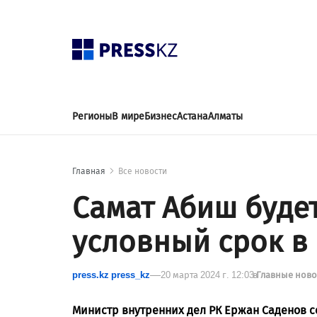
Регионы
В мире
Бизнес
Астана
Алматы
Главная
Все новости
Самат Абиш буде
условный срок в
press.kz press_kz
20 марта 2024 г. 12:03
в
Главные нов
Министр внутренних дел РК Ержан Саденов 