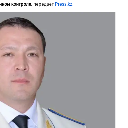
нном контроле,
передает
Press.kz.