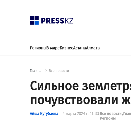
Регионы
В мире
Бизнес
Астана
Алматы
Главная
Все новости
Сильное землетр
почувствовали ж
Айша Кутубаева
4 марта 2024 г. 11:30
в
Все новости
Гла
Регионы