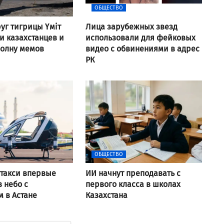
ОБЩЕСТВО
уг тигрицы Үміт
Лица зарубежных звезд
 казахстанцев и
использовали для фейковых
волну мемов
видео с обвинениями в адрес
РК
ОБЩЕСТВО
такси впервые
ИИ начнут преподавать с
в небо с
первого класса в школах
 в Астане
Казахстана