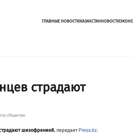
ГЛАВНЫЕ НОВОСТИ
КАЗАХСТАН
НОВОСТИ
ЭКОН
анцев страдают
сти
Общество
а страдают шизофренией,
передает
Press.kz.