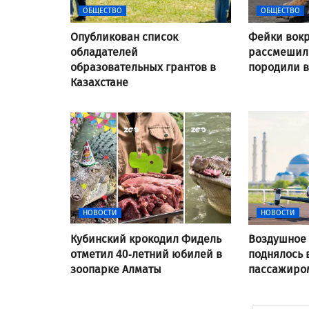
ОБЩЕСТВО
ОБЩЕСТВО
Опубликован список
Фейки вокр
обладателей
рассмешили
образовательных грантов в
породили 
Казахстане
НОВОСТИ
НОВОСТИ
Кубинский крокодил Фидель
Воздушное 
отметил 40-летний юбилей в
поднялось 
зоопарке Алматы
пассажиром