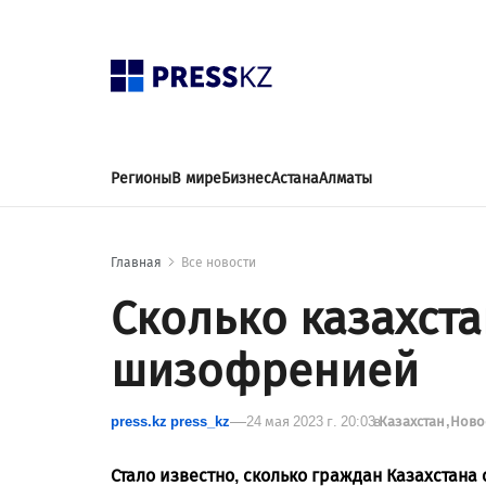
Регионы
В мире
Бизнес
Астана
Алматы
Главная
Все новости
Сколько казахст
шизофренией
press.kz press_kz
24 мая 2023 г. 20:03
в
Казахстан
Ново
Стало известно, сколько граждан Казахстан