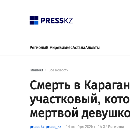
Регионы
В мире
Бизнес
Астана
Алматы
Главная
Все новости
Смерть в Караган
участковый, кот
мертвой девушк
press.kz press_kz
14 ноября 2025 г. 15:37
в
Регионы