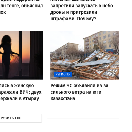
млн тенге, объяснил
запретили запускать в небо
пок
дроны и пригрозили
штрафами. Почему?
РЕГИОНЫ
лись в женскую
Режим ЧС объявили из-за
аражали ВИЧ: двух
сильного ветра на юге
держали в Атырау
Казахстана
ГРУЗИТЬ ЕЩЕ