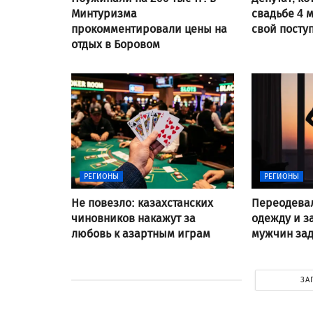
Минтуризма
свадьбе 4 
прокомментировали цены на
свой посту
отдых в Боровом
РЕГИОНЫ
РЕГИОНЫ
Не повезло: казахстанских
Переодева
чиновников накажут за
одежду и з
любовь к азартным играм
мужчин за
ЗА