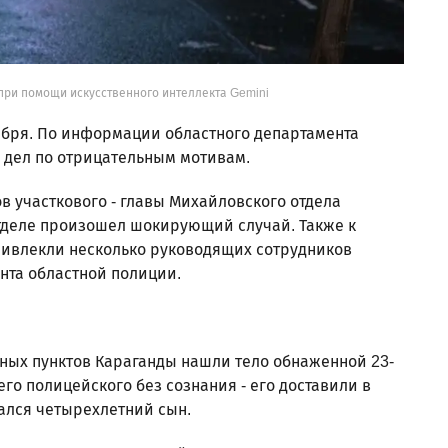
при помощи искусственного интеллекта Gemini
ября. По информации областного департамента
х дел по отрицательным мотивам.
в участкового - главы Михайловского отдела
отделе произошел шокирующий случай. Также к
ривлекли несколько руководящих сотрудников
нта областной полиции.
рных пунктов Караганды нашли тело обнаженной 23-
го полицейского без сознания - его доставили в
тался четырехлетний сын.