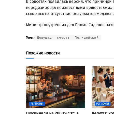
В соцсетях появилась версия, что причиной
передозировка неизвестными веществами». 
ссылаясь на отсутствие результатов медэксп
Министр внутренних дел Ержан Саденов назв
Девушка
смерть
Полицейский
Темы:
Похожие новости
РЕГИОНЫ
РЕГИОНЫ
Поужинали на 200 тыс тг: в
Депутат, к