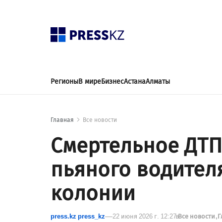
Регионы
В мире
Бизнес
Астана
Алматы
Главная
Все новости
Смертельное ДТП
пьяного водител
колонии
press.kz press_kz
22 июня 2026 г. 12:27
в
Все новости
Г