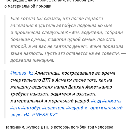
пострадавшим в происшествии, не говоря уже
о материальной помощи.
Еще хотела бы сказать, что после первого
заседания водитель автобуса подошла ко мне
и произнесла следующее: «Мы, водители, собрали
большие суммы, помогли одной семье, помогли
второй, а на вас не хватило денег». Меня поразила
такая наглость. Пусть это останется на ее совести, —
добавила женщина.
@press_kz
Алматинцы, пострадавшие во время
смертельного ДТП в Алматы после того, как на
женщину-водителя напал Дархан Ахметжанов
требуют наказать водителя и взыскать
материальный и моральный ущерб.
#суд
#алматы
#дтп
#автобус
#водитель
#ущерб
♬ оригинальный
звук - ИА "PRESS.KZ"
Напомним, жуткое ДТП, в котором погибли три человека,