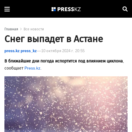
Главная
Все новости
Снег выпадет в Астане
press.kz press_kz
10 октября 2024 г. 20:55
В ближайшие дни погода испортится под влиянием циклона
,
сообщает
Press.kz
.