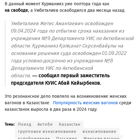
В данный момент Курманияз уже полтора года как
на свободе,
а Умбеталиев освободился два месяца назад.
Умбеталиев Жетес Амантаевич освобожден
09.04.2024 года по отбытию срока наказания из
учреждения № 9 Департамента УИС по Актюбинской
области. Құрманияз Қолқанат Сәрсенбайұлы на
основании решения суда освобожден 01.09.2022
года условно-досрочно из учреждения № 8
Департамента УИС по Актюбинской
области,
— сообщил первый заместитель
председателя КУИС Абай Кайырбеков.
Это резонансное дело повляло на возникновение женских
вагонов в Казахстане.
Популярность женских вагонов
среди
казахстанок выросла в два раза в 2024 году.
Поезд
Актобе
Казахстан
Темы:
групповое изнасилование
изнасилование
освобождение
Пассажир
Женские вагоны