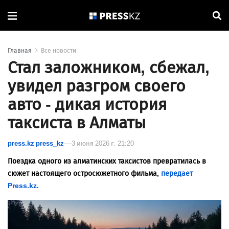
Главная
Все новости
Стал заложником, сбежал,
увидел разгром своего
авто - дикая история
таксиста в Алматы
press.kz press_kz
3 июня 2026 г. 21:20
Поездка одного из алматинских таксистов превратилась в
сюжет настоящего остросюжетного фильма,
передает
Press.kz.