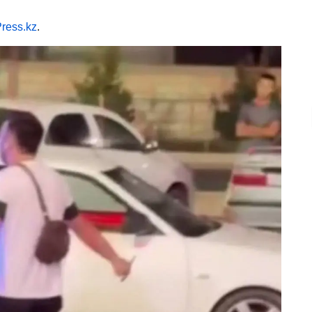
ress.kz
.