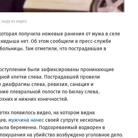
: кадр из видео
которая получила ножевые ранения от мужа в селе
ыкидыша нет. Об этом сообщили в пресс-службе
ольницы. Там отметили, что пострадавшая в
 поступлении были зафиксированы проникающие
дной клетки слева. Пострадавшей провели
е диафрагмы слева, ревизия, санация и
ие плевральной полости по Бюлау слева,
рхних и нижних конечностей.
етях появилось видео, на котором видна
цев,
мужчина нанес
своей супруге несколько
была беременна. Подозреваемый водворен в
покушения на убийство возбуждено уголовное дело.