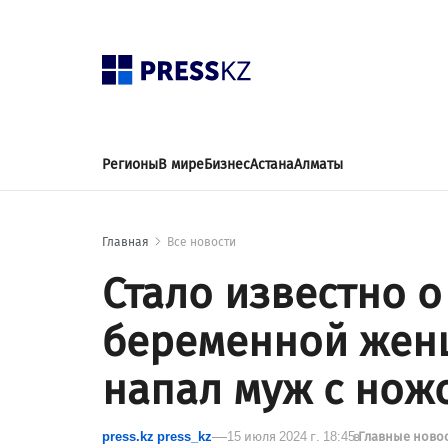
Регионы
В мире
Бизнес
Астана
Алматы
Главная
Все новости
Стало известно о
беременной жен
напал муж с нож
press.kz press_kz
15 июля 2024 г. 18:45
в
Главные ново