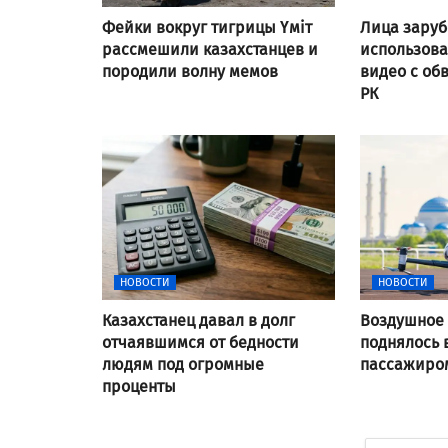
Фейки вокруг тигрицы Үміт
Лица заруб
рассмешили казахстанцев и
использов
породили волну мемов
видео с об
РК
НОВОСТИ
НОВОСТИ
Казахстанец давал в долг
Воздушное 
отчаявшимся от бедности
поднялось 
людям под огромные
пассажиром
проценты