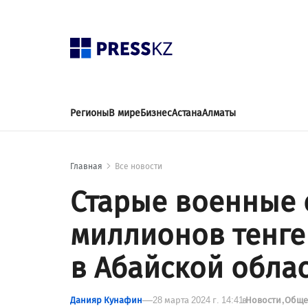
Регионы
В мире
Бизнес
Астана
Алматы
Главная
Все новости
Старые военные 
миллионов тенге
в Абайской обла
Данияр Кунафин
28 марта 2024 г. 14:41
в
Новости
Обще