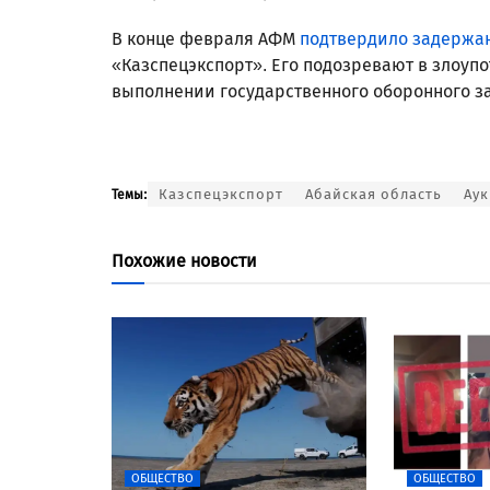
В конце февраля АФМ
подтвердило задержа
«Казспецэкспорт». Его подозревают в злоу
выполнении государственного оборонного за
Казспецэкспорт
Абайская область
Ау
Темы:
Похожие новости
ОБЩЕСТВО
ОБЩЕСТВО