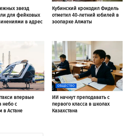
ежных звезд
Кубинский крокодил Фидель
али для фейковых
отметил 40-летний юбилей в
винениями в адрес
зоопарке Алматы
ОБЩЕСТВО
такси впервые
ИИ начнут преподавать с
в небо с
первого класса в школах
 в Астане
Казахстана