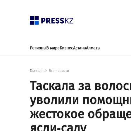
Регионы
В мире
Бизнес
Астана
Алматы
Главная
Все новости
Таскала за волос
уволили помощни
жестокое обраще
ясли-саду