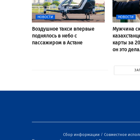
НОВОСТИ
НОВОСТИ
Воздушное такси впервые
Мужчина ск
поднялось в небо с
казахстанц
пассажиром в Астане
карты за 20
он это дел
ЗА
Сбор информации
Совместное испо