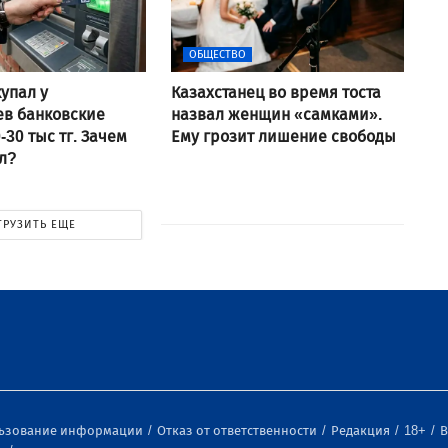
ОБЩЕСТВО
упал у
Казахстанец во время тоста
ев банковские
назвал женщин «самками».
-30 тыс тг. Зачем
Ему грозит лишение свободы
ал?
ГРУЗИТЬ ЕЩЕ
льзование информации
Отказ от ответственности
Редакция
18+
В