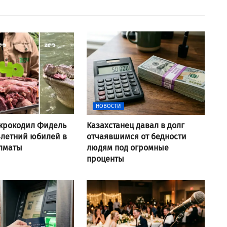
НОВОСТИ
крокодил Фидель
Казахстанец давал в долг
-летний юбилей в
отчаявшимся от бедности
Алматы
людям под огромные
проценты