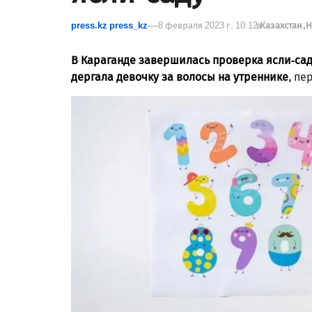
press.kz press_kz
8 февраля 2023 г. 10:12
в
Казахстан
Н
В Караганде завершилась проверка ясли-са
дергала девочку за волосы на утреннике,
пер