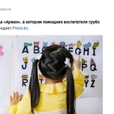
овости
да
«Арман», в котором помощник воспитателя грубо
едает
Press.kz.