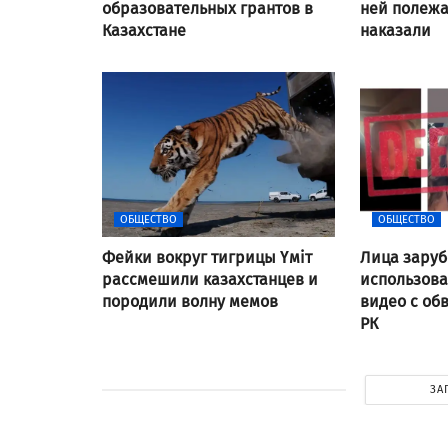
образовательных грантов в
ней полежат
Казахстане
наказали
ОБЩЕСТВО
ОБЩЕСТВО
Фейки вокруг тигрицы Үміт
Лица заруб
рассмешили казахстанцев и
использов
породили волну мемов
видео с об
РК
ЗА