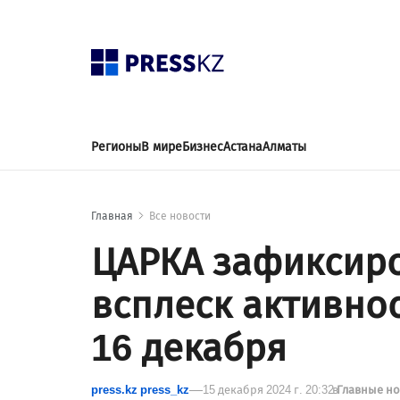
Регионы
В мире
Бизнес
Астана
Алматы
Главная
Все новости
ЦАРКА зафиксир
всплеск активно
16 декабря
press.kz press_kz
15 декабря 2024 г. 20:32
в
Главные н