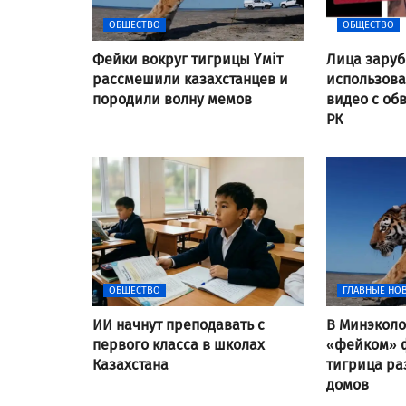
ОБЩЕСТВО
ОБЩЕСТВО
Фейки вокруг тигрицы Үміт
Лица заруб
рассмешили казахстанцев и
использов
породили волну мемов
видео с об
РК
ОБЩЕСТВО
ГЛАВНЫЕ НО
ИИ начнут преподавать с
В Минэколо
первого класса в школах
«фейком» ф
Казахстана
тигрица ра
домов