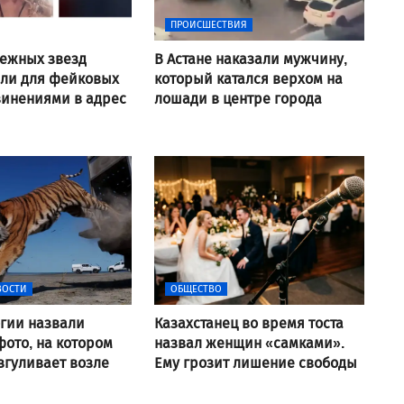
ПРОИСШЕСТВИЯ
ежных звезд
В Астане наказали мужчину,
али для фейковых
который катался верхом на
винениями в адрес
лошади в центре города
ВОСТИ
ОБЩЕСТВО
гии назвали
Казахстанец во время тоста
ото, на котором
назвал женщин «самками».
згуливает возле
Ему грозит лишение свободы