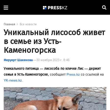
Главная
Все новости
Уникальный лисособ живет
в семье из Усть-
Каменогорска
Меруерт Шакенова
30 ноября 2023 г. 8:46
Уникального питомца — лисособа по кличке Лис — держит
семья в Усть-Каменогорске,
сообщает
Press.kz
со ссылкой на
YK-news.kz.