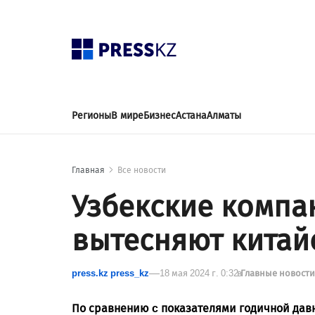
Регионы
В мире
Бизнес
Астана
Алматы
Главная
Все новости
Узбекские компа
вытесняют китай
press.kz press_kz
18 мая 2024 г. 0:32
в
Главные новост
По сравнению c показателями годичной давн