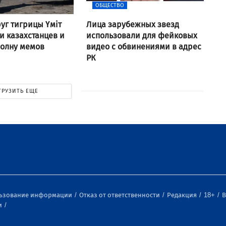
ОБЩЕСТВО
уг тигрицы Үміт
Лица зарубежных звезд
 казахстанцев и
использовали для фейковых
волну мемов
видео с обвинениями в адрес
РК
ГРУЗИТЬ ЕЩЕ
льзование информации
Отказ от ответственности
Редакция
18+
В
и