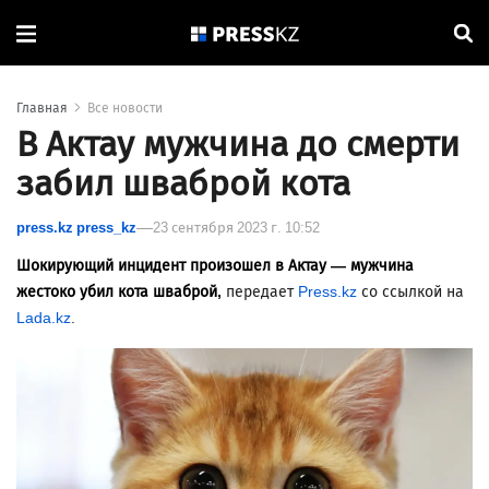
Главная
Все новости
В Актау мужчина до смерти
забил шваброй кота
press.kz press_kz
23 сентября 2023 г. 10:52
Шокирующий инцидент произошел в Актау — мужчина
жестоко убил кота шваброй,
передает
Press.kz
со ссылкой на
Lada.kz
.