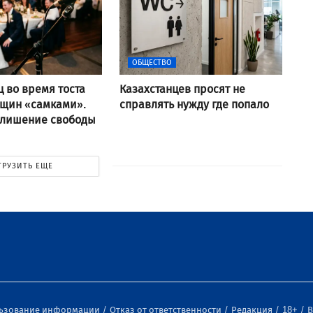
ОБЩЕСТВО
ц во время тоста
Казахстанцев просят не
нщин «самками».
справлять нужду где попало
 лишение свободы
ГРУЗИТЬ ЕЩЕ
льзование информации
Отказ от ответственности
Редакция
18+
В