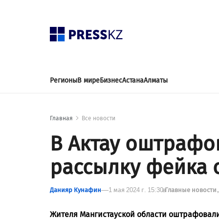
Регионы
В мире
Бизнес
Астана
Алматы
Главная
Все новости
В Актау оштрафо
рассылку фейка 
Данияр Кунафин
1 мая 2024 г. 15:30
в
Главные новости
Жителя Мангистауской области оштрафовали