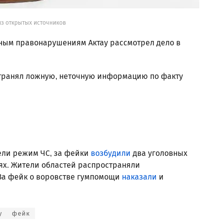
из открытых источников
ным правонарушениям Актау рассмотрел дело в
транял ложную, неточную информацию по факту
.
вели режим ЧС, за фейки
возбудили
два уголовных
тях. Жители областей распространяли
а фейк о воровстве гумпомощи
наказали
и
у
фейк