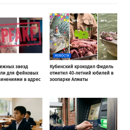
НОВОСТИ
ежных звезд
Кубинский крокодил Фидель
али для фейковых
отметил 40-летний юбилей в
винениями в адрес
зоопарке Алматы