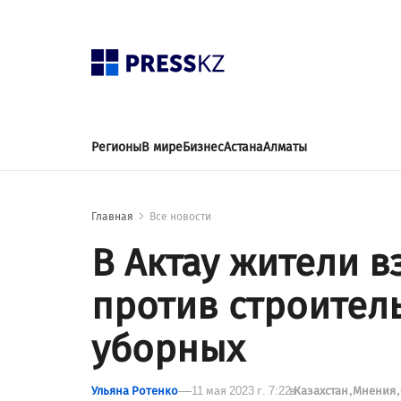
Регионы
В мире
Бизнес
Астана
Алматы
Главная
Все новости
В Актау жители в
против строител
уборных
Ульяна Ротенко
11 мая 2023 г. 7:22
в
Казахстан
Мнения