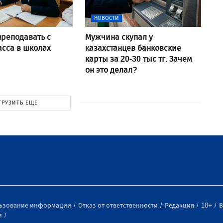
НОВОСТИ
преподавать с
Мужчина скупал у
асса в школах
казахстанцев банковские
карты за 20-30 тыс тг. Зачем
он это делал?
ГРУЗИТЬ ЕЩЕ
льзование информации
Отказ от ответственности
Редакция
18+
В
и