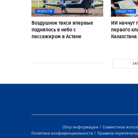
НОВОСТИ
ОБЩЕСТВО
Воздушное такси впервые
ИИ начнут 
поднялось в небо с
первого кл
пассажиром в Астане
Казахстана
ЗА
Сбор информации
Совместное испо
Политика конфиденциальности
Правила перепечатк