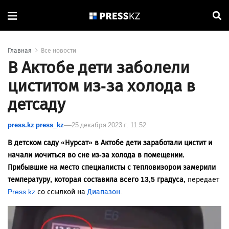
Главная
Все новости
В Актобе дети заболели
циститом из-за холода в
детсаду
press.kz press_kz
25 декабря 2023 г. 11:52
В детском саду «Нурсат» в Актобе дети заработали цистит и
начали мочиться во сне из-за холода в помещении.
Прибывшие на место специалисты с тепловизором замерили
температуру, которая составила всего 13,5 градуса,
передает
Press.kz
со ссылкой на
Диапазон
.