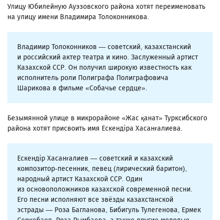
Улицу Юбилейную Ауэзовского района хотят переименовать
на улицу имени Владимира Толоконникова.
Владимир Толоконников — советский, казахстанский
и российский актер театра и кино. Заслуженный артист
Казахской ССР. Он получил широкую известность как
исполнитель роли Полиграфа Полиграфовича
Шарикова в фильме «Собачье сердце».
Безымянной улице в микрорайоне «Жас қанат» Турксибского
района хотят присвоить имя Ескендіра Хасанғалиева.
Ескендір Хасанғалиев — советский и казахский
композитор-песенник, певец (лирический баритон),
народный артист Казахской ССР. Один
из основоположников казахской современной песни.
Его песни исполняют все звёзды казахстанской
эстрады — Роза Багланова, Бибигуль Тулегенова, Ермек