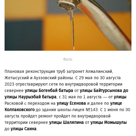
Фото:
Плановая реконструкция труб затронет Алмалинский,
Жетысуский и Ауэзовский районы. С 29 мая по 30 августа
2023 отреставрируют сети по внутридворовой территории
севернее
улицы Богенбай батыра
от
улицы Байтурсынова до
улицы Наурызбай батыра
, с 31 мая по 1 августа — от
улицы
Расковой c переходом на
улицу Есенова
и далее по
улице
Колпаковского
до здания школы-лицея №143. С 1 июня по 30
августа пройдет ремонт пройдет по внутридворовой
территории севернее
улицы Шаляпина
от
улицы Момышулы
до
улицы Саина
.