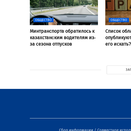
ОБЩЕСТВО
ОБЩЕСТВО
Минтранспорта обратилось к
Список обл
казахстанcким водителям из-
опубликуют 
за сезона отпусков
его искать
ЗА
Сбор информации
Совместное испо