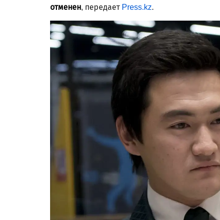
отменен
, передает
Press.kz
.