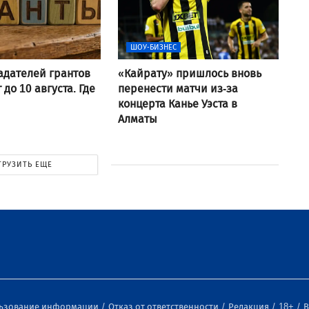
ШОУ-БИЗНЕС
адателей грантов
«Кайрату» пришлось вновь
до 10 августа. Где
перенести матчи из-за
?
концерта Канье Уэста в
Алматы
ГРУЗИТЬ ЕЩЕ
льзование информации
Отказ от ответственности
Редакция
18+
В