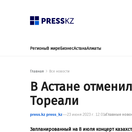
Регионы
В мире
Бизнес
Астана
Алматы
Главная
Все новости
В Астане отмени
Тореали
press.kz press_kz
23 июня 2023 г. 12:01
в
Главные ново
Запланированный на 8 июля концерт казахст