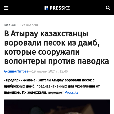
Главная
Все новости
В Атырау казахстанцы
воровали песок из дамб,
которые сооружали
волонтеры против паводка
Аксинья Титова
19 апреля 2024 г. 12:46
«Предприимчивые» жители Атырау воровали песок с
прибрежных дамб, предназначенных для укрепления от
паводков. Их задержали,
передает
Press.kz
.