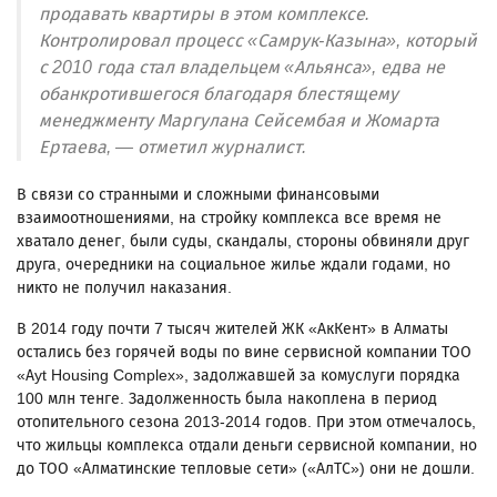
продавать квартиры в этом комплексе.
Контролировал процесс «Самрук-Казына», который
с 2010 года стал владельцем «Альянса», едва не
обанкротившегося благодаря блестящему
менеджменту Маргулана Сейсембая и Жомарта
Ертаева, — отметил журналист.
В связи со странными и сложными финансовыми
взаимоотношениями, на стройку комплекса все время не
хватало денег, были суды, скандалы, стороны обвиняли друг
друга, очередники на социальное жилье ждали годами, но
никто не получил наказания.
В 2014 году почти 7 тысяч жителей ЖК «АкКент» в Алматы
остались без горячей воды по вине сервисной компании ТОО
«Ayt Housing Complex», задолжавшей за комуслуги порядка
100 млн тенге. Задолженность была накоплена в период
отопительного сезона 2013-2014 годов. При этом отмечалось,
что жильцы комплекса отдали деньги сервисной компании, но
до ТОО «Алматинские тепловые сети» («АлТС») они не дошли.