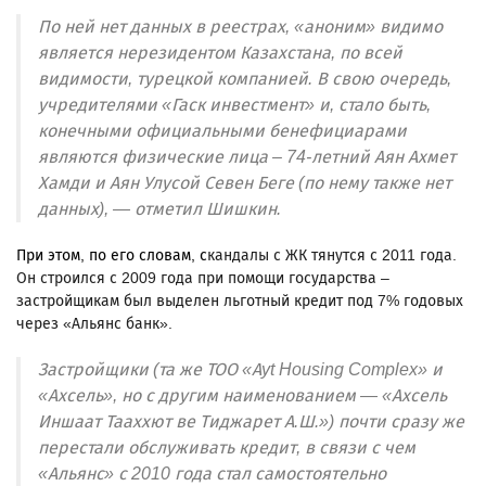
По ней нет данных в реестрах, «аноним» видимо
является нерезидентом Казахстана, по всей
видимости, турецкой компанией. В свою очередь,
учредителями «Гаск инвестмент» и, стало быть,
конечными официальными бенефициарами
являются физические лица – 74-летний Аян Ахмет
Хамди и Аян Улусой Севен Беге (по нему также нет
данных), — отметил Шишкин.
При этом, по его словам, с
кандалы с ЖК тянутся с 2011 года.
Он строился с 2009 года при помощи государства –
застройщикам был выделен льготный кредит под 7% годовых
через «Альянс банк».
Застройщики (та же ТОО «Ayt Housing Complex» и
«Ахсель», но с другим наименованием — «Ахсель
Иншаат Тааххют ве Тиджарет А.Ш.») почти сразу же
перестали обслуживать кредит, в связи с чем
«Альянс» с 2010 года стал самостоятельно