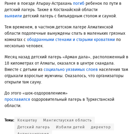
Ранее в поезде Атырау-Астрахань
погиб
ребенок по пути в
детский лагерь. Также в Костанайской области
выявили
детский лагерь с бильярдным столом и сауной.
Тем временем, в частном детском лагере Алматинской
области подопечные вынуждены спать в маленьких грязных
комнатах с
ободранными стенами и старыми кроватями
по
несколько человек.
Месяц назад детский лагерь «Арман дала», расположенный в
18 километрах от Алматы, оказался в центре скандала.
Вместе с детьми из
социально уязвимых слоев
населения там
отдыхали взрослые мужчины. Оказалось, что организаторы
открыли там сауну.
До этого «шок-оздоровлением»
прославился
оздоровительный лагерь в Туркестанской
области.
Кокшетау
Мангистауская область
Темы:
Детский лагерь
Избили детей
директор
Антисанитария