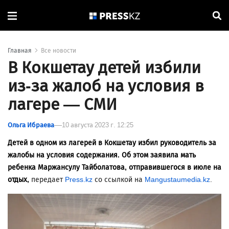
Главная
Все новости
В Кокшетау детей избили
из-за жалоб на условия в
лагере — СМИ
Ольга Ибраева
10 августа 2023 г. 12:25
Детей в одном из лагерей в Кокшетау избил руководитель за
жалобы на условия содержания. Об этом заявила мать
ребенка Маржансулу Тайболатова, отправившегося в июле на
отдых,
передает
Press.kz
со ссылкой на
Mangustaumedia.kz
.