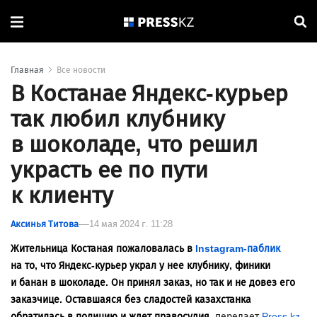
Главная
Все новости
В Костанае Яндекс-курьер
так любил клубнику
в шоколаде, что решил
украсть ее по пути
к клиенту
Аксинья Титова
14 мая 2024 г. 11:28
Жительница Костаная пожаловалась в
Instagram-паблик
на то, что Яндекс-курьер украл у нее клубнику, финики
и банан в шоколаде. Он принял заказ, но так и не довез его
заказчице. Оставшаяся без сладостей казахстанка
обратилась в полицию и ждет правосудия,
передает
Press.kz
.