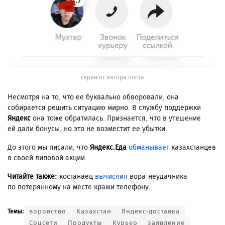
скрин от автора поста
Несмотря на то, что ее буквально обворовали, она
собирается решить ситуацию мирно. В службу поддержки
Яндекс
она тоже обратилась. Признается, что в утешение
ей дали бонусы, но это не возместит ее убытки.
До этого мы писали, что
Яндекс.Еда
обманывает
казахстанцев
в своей липовой акции.
Читайте также:
костанаец
вычислил
вора-неудачника
по потерянному на месте кражи телефону.
воровство
Казахстан
Яндекс-доставка
Темы:
Соцсети
Продукты
Курьер
заявление