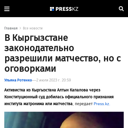
Главная
Все новости
В Кыргызстане
законодательно
разрешили матчество, но с
оговорками
Ульяна Ротенко
2 июля 2023 г. 20:59
Активистка из Кыргызстана Алтын Капалова через
Конституционный суд добилась официального признания
института матронима или матчества
, передает
Press.kz.