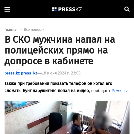
Главная
Все новости
В СКО мужчина напал на
полицейских прямо на
допросе в кабинете
press.kz press_kz
18 июня 2024 г. 23:03
Также при требовании показать телефон он хотел его
сломать. Бунт нарушителя попал на видео,
сообщает
Press.kz
.