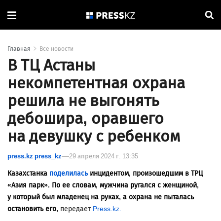
Главная
Все новости
В ТЦ Астаны
некомпетентная охрана
решила не выгонять
дебошира, оравшего
на девушку с ребенком
press.kz press_kz
29 апреля 2024 г. 13:35
Казахстанка
поделилась
инцидентом, произошедшим в ТРЦ
«Азия парк». По ее словам, мужчина ругался с женщиной,
у который был младенец на руках, а охрана не пыталась
остановить его,
передает
Press.kz.