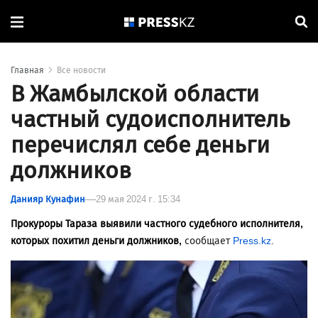
Главная
Все новости
В Жамбылской области
частный судоисполнитель
перечислял себе деньги
должников
Данияр Кунафин
29 мая 2024 г. 15:34
Прокуроры Тараза выявили частного судебного исполнителя,
которых похитил деньги должников,
сообщает
Press.kz
.