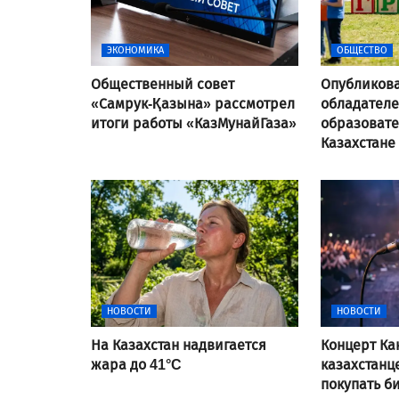
ЭКОНОМИКА
ОБЩЕСТВО
Общественный совет
Опубликова
«Самрук-Қазына» рассмотрел
обладател
итоги работы «КазМунайГаза»
образовате
Казахстане
НОВОСТИ
НОВОСТИ
На Казахстан надвигается
Концерт Ка
жара до 41°C
казахстанц
покупать б