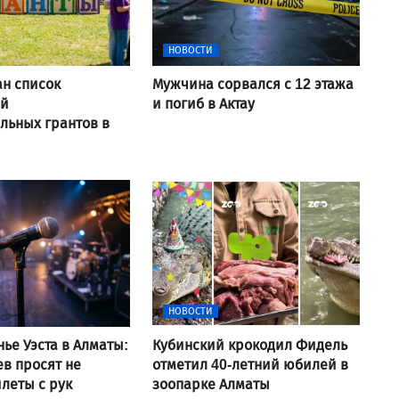
НОВОСТИ
н список
Мужчина сорвался с 12 этажа
ей
и погиб в Актау
льных грантов в
НОВОСТИ
нье Уэста в Алматы:
Кубинский крокодил Фидель
ев просят не
отметил 40-летний юбилей в
илеты с рук
зоопарке Алматы