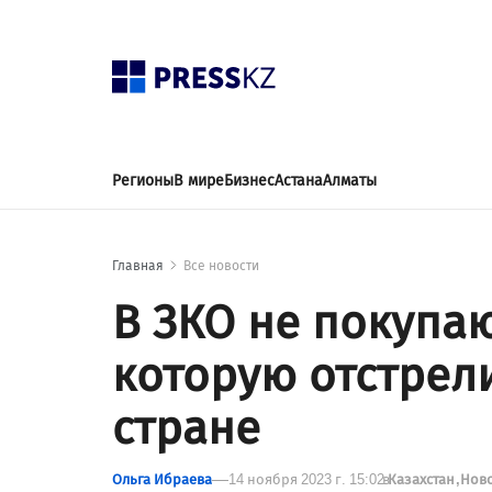
Регионы
В мире
Бизнес
Астана
Алматы
Главная
Все новости
В ЗКО не покупаю
которую отстрел
стране
Ольга Ибраева
14 ноября 2023 г. 15:02
в
Казахстан
Нов