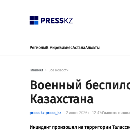
Регионы
В мире
Бизнес
Астана
Алматы
Главная
Все новости
Военный беспило
Казахстана
press.kz press_kz
2 июня 2026 г. 12:47
в
Главные новос
Инцидент произошел на территории Таласск