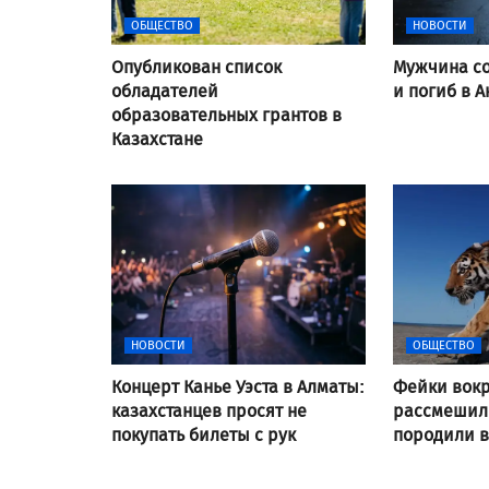
ОБЩЕСТВО
НОВОСТИ
Опубликован список
Мужчина со
обладателей
и погиб в А
образовательных грантов в
Казахстане
НОВОСТИ
ОБЩЕСТВО
Концерт Канье Уэста в Алматы:
Фейки вокр
казахстанцев просят не
рассмешили
покупать билеты с рук
породили 