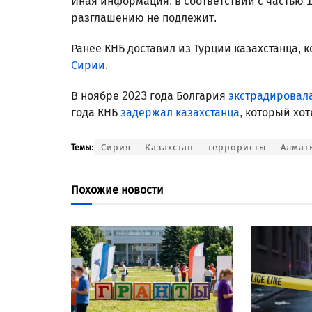
Иная информация, в соответствии с частью 1
разглашению не подлежит.
Ранее КНБ доставил из Турции казахстанца, 
Сирии
.
В ноябре 2023 года Болгария
экстрадировала
года КНБ
задержал казахстанца
, который хо
Сирия
Казахстан
террористы
Алмат
Темы:
Похожие новости