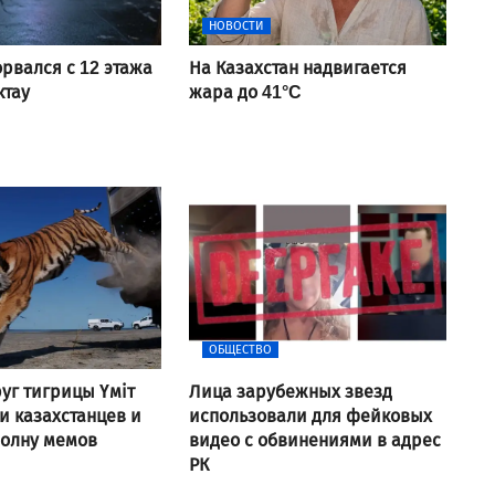
НОВОСТИ
рвался с 12 этажа
На Казахстан надвигается
ктау
жара до 41°C
ОБЩЕСТВО
уг тигрицы Үміт
Лица зарубежных звезд
 казахстанцев и
использовали для фейковых
волну мемов
видео с обвинениями в адрес
РК