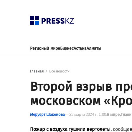
Регионы
В мире
Бизнес
Астана
Алматы
Главная
Все новости
Второй взрыв пр
московском «Кро
Меруерт Шакенова
23 марта 2024 г. 1:00
в
В мире
Главн
Пожар с воздуха тушили вертолеты,
сообща