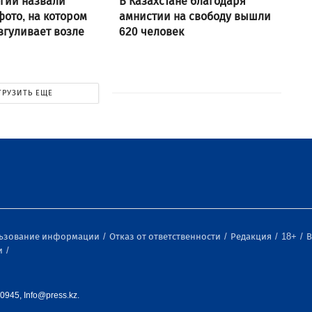
гии назвали
В Казахстане благодаря
ото, на котором
амнистии на свободу вышли
згуливает возле
620 человек
ГРУЗИТЬ ЕЩЕ
льзование информации
Отказ от ответственности
Редакция
18+
В
и
0945, Info@press.kz.