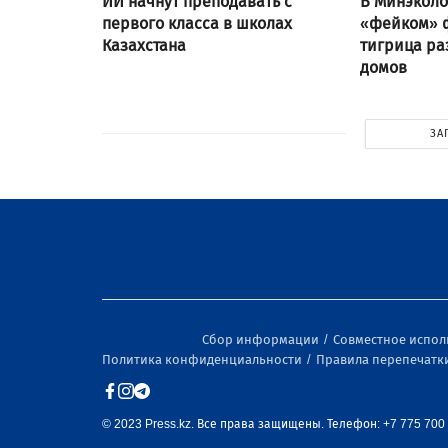
ИИ начнут преподавать с
В Минэколо
первого класса в школах
«фейком» ф
Казахстана
тигрица ра
домов
ЗА
Сбор информации
Совместное испо
Политика конфиденциальности
Правила перепечатк
© 2023 Press.kz. Все права защищены. Телефон: +7 775 700 