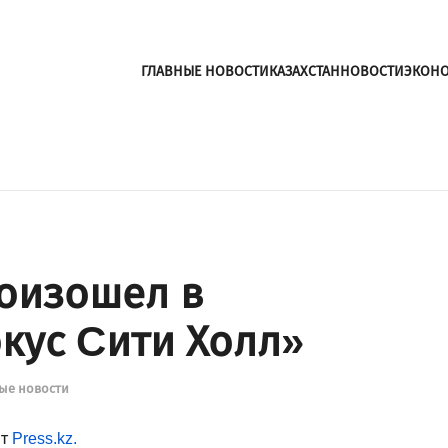
ГЛАВНЫЕ НОВОСТИ
КАЗАХСТАН
НОВОСТИ
ЭКОН
оизошел в
кус Cити Холл»
ые новости
ет
Press.kz.