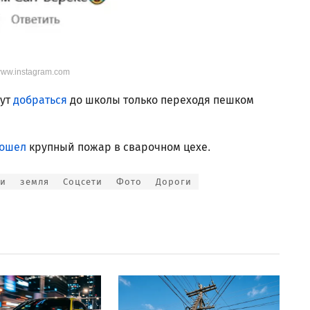
/www.instagram.com
гут
добраться
до школы только переходя пешком
ошел
крупный пожар в сварочном цехе.
ии
земля
Соцсети
Фото
Дороги