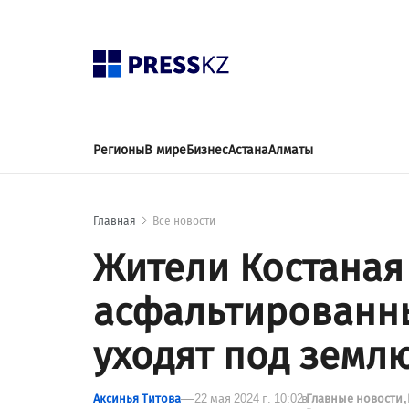
Регионы
В мире
Бизнес
Астана
Алматы
Главная
Все новости
Жители Костаная
асфальтированн
уходят под земл
Аксинья Титова
22 мая 2024 г. 10:02
в
Главные новости