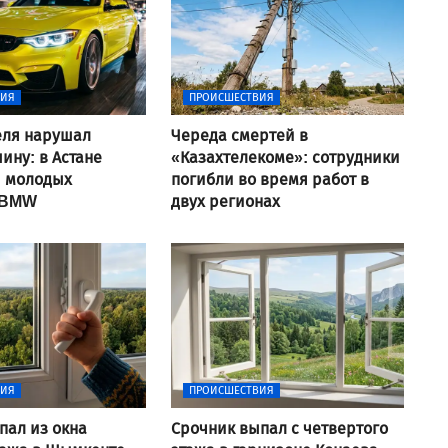
ВИЯ
ПРОИСШЕСТВИЯ
еля нарушал
Череда смертей в
ину: в Астане
«Казахтелекоме»: сотрудники
и молодых
погибли во время работ в
 BMW
двух регионах
ВИЯ
ПРОИСШЕСТВИЯ
пал из окна
Срочник выпал с четвертого