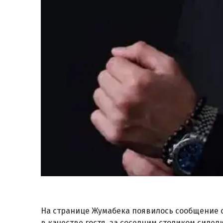
На странице Жумабека появилось сообщение с о
в качестве гостя, за соседним столиком сиде