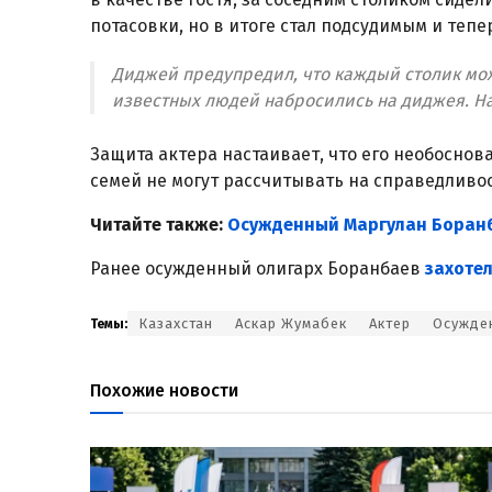
потасовки, но в итоге стал подсудимым и тепе
Диджей предупредил, что каждый столик мож
известных людей набросились на диджея. На
Защита актера настаивает, что его необоснова
семей не могут рассчитывать на справедливос
Читайте также:
Осужденный Маргулан Боранб
Ранее осужденный олигарх Боранбаев
захоте
Казахстан
Аскар Жумабек
Актер
Осужде
Темы:
Похожие новости