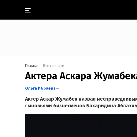
Главная
Все новости
Актера Аскара Жумабека
Ольга Ибраева
Актер Аскар Жумабек назвал несправедливым п
сыновьями бизнесменов Бахаридина Аблазим