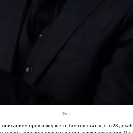
Фото:
писанием произошедшего. Там говорится, что 28 декабря 
ли сыновья миллионеров со своими телохранителями. Он 