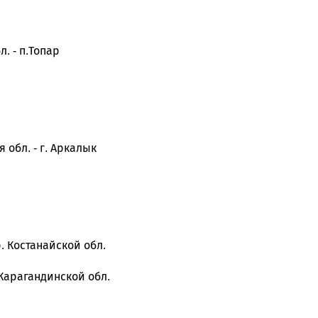
. - п.Топар
 обл. - г. Аркалык
р. Костанайской обл.
 Карагандинской обл.