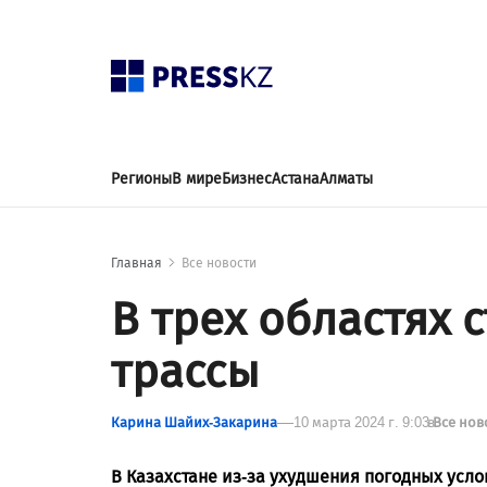
Регионы
В мире
Бизнес
Астана
Алматы
Главная
Все новости
В трех областях 
трассы
Карина Шайих-Закарина
10 марта 2024 г. 9:03
в
Все нов
В Казахстане из-за ухудшения погодных усл