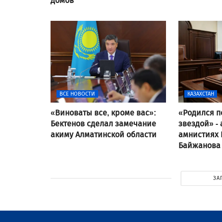
домов
ВСЕ НОВОСТИ
КАЗАХСТАН
«Виноваты все, кроме вас»:
«Родился п
Бектенов сделал замечание
звездой» - 
акиму Алматинской области
амнистиях
Байжанова
ЗА