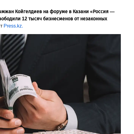
лымжан Койгелдиев на форуме в Казани «Россия —
свободили 12 тысяч бизнесменов от незаконных
ет
Press.kz.