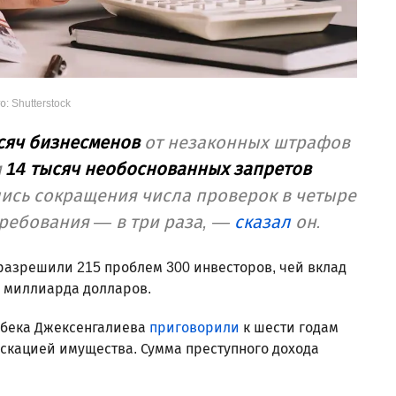
о: Shutterstock
сяч бизнесменов
от незаконных штрафов
и
14 тысяч необоснованных запретов
лись сокращения числа проверок в четыре
требования — в три раза, —
сказал
он.
ю разрешили 215 проблем 300 инвесторов, чей вклад
2 миллиарда долларов.
рбека Джексенгалиева
приговорили
к шести годам
скацией имущества. Сумма преступного дохода