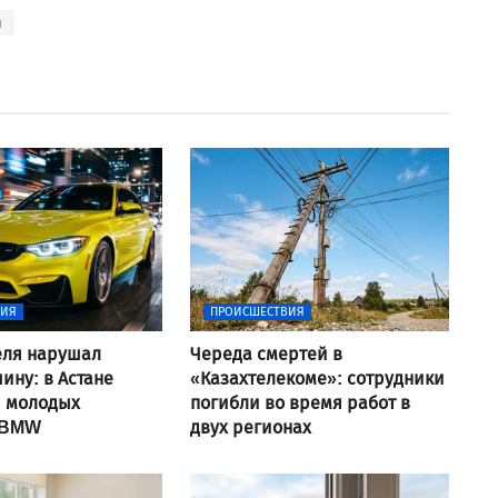
и
ВИЯ
ПРОИСШЕСТВИЯ
еля нарушал
Череда смертей в
ину: в Астане
«Казахтелекоме»: сотрудники
и молодых
погибли во время работ в
 BMW
двух регионах