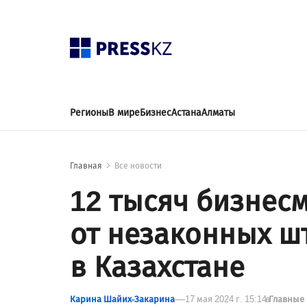
Регионы
В мире
Бизнес
Астана
Алматы
Главная
Все новости
12 тысяч бизнес
от незаконных 
в Казахстане
Карина Шайих-Закарина
17 мая 2024 г. 15:14
в
Главные