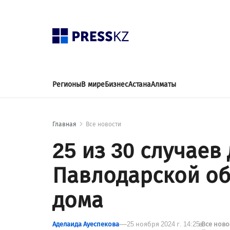
Регионы
В мире
Бизнес
Астана
Алматы
Главная
Все новости
25 из 30 случаев
Павлодарской о
дома
Аделаида Ауеспекова
25 ноября 2024 г. 14:25
в
Все нов