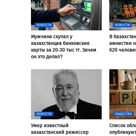
НОВОСТИ
НОВОСТИ
Мужчина скупал у
В Казахста
казахстанцев банковские
амнистии н
карты за 20-30 тыс тг. Зачем
620 челове
он это делал?
НОВОСТИ
ОБЩЕСТВО
Умер известный
Список обл
казахстанский режиссер
опубликуют 