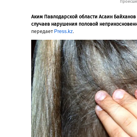
Происше
Аким Павлодарской области Асаин Байханов з
случаев нарушения половой неприкосновенн
передает
Press.kz
.