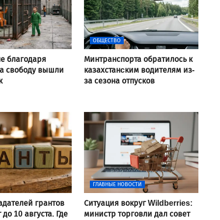
ОБЩЕСТВО
не благодаря
Минтранспорта обратилось к
а свободу вышли
казахстанcким водителям из-
к
за сезона отпусков
ГЛАВНЫЕ НОВОСТИ
адателей грантов
Ситуация вокруг Wildberries:
до 10 августа. Где
министр торговли дал совет