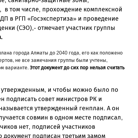
), в том числе, прохождение комплексной
ДП в РГП «Госэкспертиза» и
проведение
ценки (СЭО)
,- отмечает участник группы
.
лана города Алматы до 2040 года, его как положено
пертов, не все замечания группы были учтены,
ом варианте.
Этот документ до сих пор нельзя считать
 утвержденным, и чтобы можно было по
ен подписать совет министров РК и
и называется утвержденный генплан. А он
лучается совмин в одном месте подписал,
тчиков нет, подписей участников
о документ подписан третьим замом