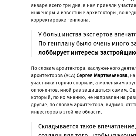
январе всего три дня, в нем приняли участи
инженеры и известные архитекторы, вошедш
корректировке генплана.
У большинства экспертов впечат
По генплану было очень много з
лоббирует интересы застройщик
По словам архитектора, заслуженного деяте
архитекторов (АСА)
Сергея Мартемьянова,
на
участники горячо спорили, а маленьким хр
оппонентов, иной раз защищаться самим. Од
который, по их мнению, не направлен на ра
другие, по словам архитектора, видимо, от
инвесторов в этой же области.
Складывается такое впечатление,
создали для того, чтобы узакони