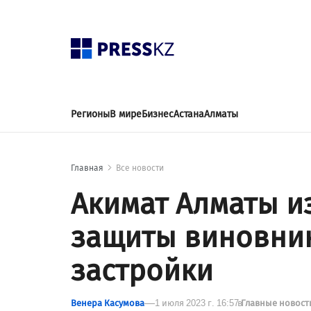
Регионы
В мире
Бизнес
Астана
Алматы
Главная
Все новости
Акимат Алматы и
защиты виновни
застройки
Венера Касумова
1 июля 2023 г. 16:57
в
Главные новос