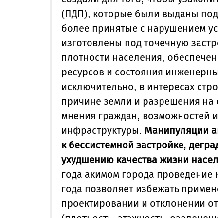
(ПДП), которые были выданы под
более
принятые с нарушением ус
изготовлены под точечную застр
плотности населения, обеспече
ресурсов и состояния инженерны
исключительно, в интересах стр
причине земли и разрешения на 
мнения граждан, возможностей 
инфраструктуры.
Манипуляции а
к бессистемной застройке, дегра
ухудшению качества жизни насел
года
акимом города проведение 
года позволяет избежать приме
проектировании и отклонении о
(плотность, этажность, озеленен