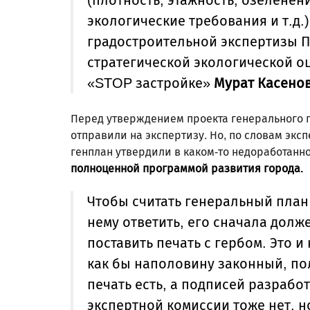
экологические требования и т.д.
градостроительной экспертизы П
стратегической экологической о
«
STOP
застройке
»
Мурат Касенов
Перед утверждением проекта генерального п
отправили на экспертизу. Но, по словам экс
генплан утвердили в каком-то недоработанн
полноценной программой развития города.
Чтобы считать генеральный план
нему ответить, его сначала долж
поставить печать с гербом. Это 
как бы наполовину законный, по
печать есть, а подписей разрабо
экспертной комиссии тоже нет, н