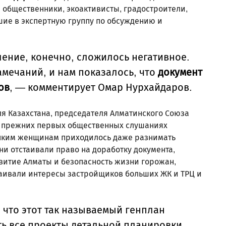
е общественники, экоактивисты, градостроители,
ие в экспертную группу по обсуждению и
ление, конечно, сложилось негативное.
амечаний, и нам показалось, что
документ
ов
, — комментирует Омар Нурхайдаров.
ля Казахстана, председателя Алматинского Союза
 прежних первых общественных слушаниях
упким женщинам приходилось даже разнимать
ни отстаивали право на доработку документа,
звитие Алматы и безопасность жизни горожан,
стаивали интересы застройщиков больших ЖК и ТРЦ и
 что этот так называемый генплан
ть все проекты детальной планировки