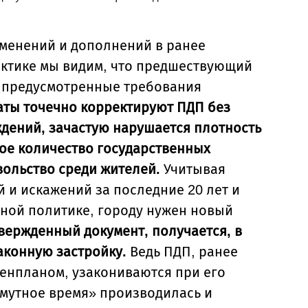
зменений и дополнений в ранее
актике мы видим, что предшествующий
и предусмотренные требования
аты точечно корректируют ПДП без
дений, зачастую нарушается плотность
ное количество государственных
вольство среди жителей.
Учитывая
и искажений за последние 20 лет и
ьной политике, городу нужен новый
вержденный документ, получается, в
аконную застройку.
Ведь ПДП, ранее
генпланом, узакониваются при его
смутное время» производилась и