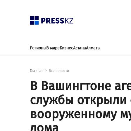
Регионы
В мире
Бизнес
Астана
Алматы
Главная
Все новости
В Вашингтоне аг
службы открыли 
вооруженному му
дома