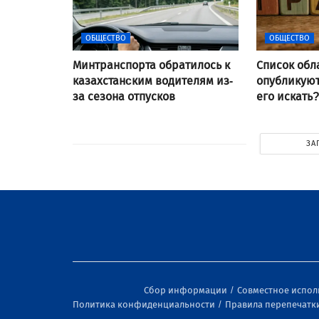
ОБЩЕСТВО
ОБЩЕСТВО
Минтранспорта обратилось к
Список обл
казахстанcким водителям из-
опубликуют 
за сезона отпусков
его искать
ЗА
Сбор информации
Совместное испо
Политика конфиденциальности
Правила перепечатк