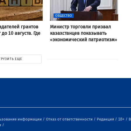
ОБЩЕСТВО
адателей грантов
Министр торговли призвал
до 10 августа. Где
казахстанцев показывать
?
«экономический патриотизм»
ГРУЗИТЬ ЕЩЕ
льзование информации
Отказ от ответственности
Редакция
18+
В
и