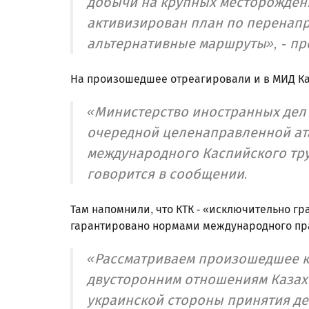
добычи на крупных месторождени
активизирован план по перенап
альтернативные маршруты», - п
На произошедшее отреагировали и в МИД Ка
«Министерство иностранных дел 
очередной целенаправленной ат
международного Каспийского тр
говорится в сообщении.
Там напомнили, что КТК - «исключительно г
гарантировано нормами международного пр
«Рассматриваем произошедшее к
двусторонним отношениям Казахс
украинской стороны принятия д