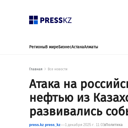
Регионы
В мире
Бизнес
Астана
Алматы
Главная
Все новости
Атака на российс
нефтью из Казахс
развивались соб
press.kz press_kz
1 декабря 2025 г. 11:03
в
Политика