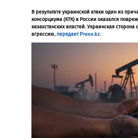
В результате украинской атаки один из при
консорциума (КТК) в России оказался повр
казахстанских властей. Украинская сторона
агрессию,
передает Press.kz.