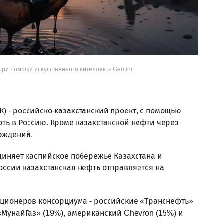
при помощи искусственного интеллекта Gemini
) - российско-казахстанский проект, с помощью
фть в Россию. Кроме казахстанской нефти через
ождений.
диняет каспийское побережье Казахстана и
оссии казахстанская нефть отправляется на
акционеров консорциума - российские «Транснефть»
азМунайГаз» (19%), американский Chevron (15%) и