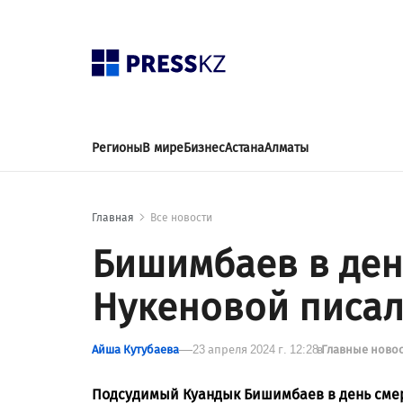
Регионы
В мире
Бизнес
Астана
Алматы
Главная
Все новости
Бишимбаев в ден
Нукеновой писал
Айша Кутубаева
23 апреля 2024 г. 12:28
в
Главные ново
Подсудимый Куандык Бишимбаев в день смер