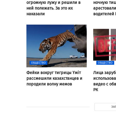
огромную лужу и решили в
ночную тиш
ней полежать. За это их
арестовал
наказали
водителей
ОБЩЕСТВО
ОБЩЕСТВО
Фейки вокруг тигрицы Үміт
Лица заруб
рассмешили казахстанцев и
использов
породили волну мемов
видео с об
РК
ЗА