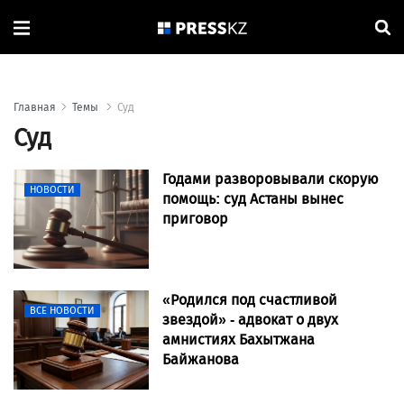
Главная
Темы
Суд
Суд
Годами разворовывали скорую
НОВОСТИ
помощь: суд Астаны вынес
приговор
«Родился под счастливой
ВСЕ НОВОСТИ
звездой» - адвокат о двух
амнистиях Бахытжана
Байжанова