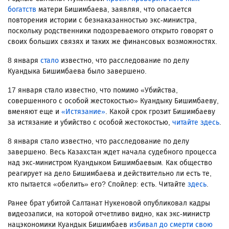
богатств
матери Бишимбаева, заявляя, что опасается
повторения истории с безнаказанностью экс-министра,
поскольку родственники подозреваемого открыто говорят о
своих больших связях и таких же финансовых возможностях.
8 января
стало
известно, что расследование по делу
Куандыка Бишимбаева было завершено.
17 января стало известно, что помимо «Убийства,
совершенного с особой жестокостью» Куандыку Бишимбаеву,
вменяют еще и
«Истязание»
. Какой срок грозит Бишимбаеву
за истязание и убийство с особой жестокостью,
читайте здесь
.
8 января стало известно, что расследование по делу
завершено. Весь Казахстан ждет начала судебного процесса
над экс-министром Куандыком Бишимбаевым. Как общество
реагирует на дело Бишимбаева и действительно ли есть те,
кто пытается «обелить» его? Спойлер: есть. Читайте
здесь
.
Ранее брат убитой Салтанат Нукеновой опубликовал кадры
видеозаписи, на которой отчетливо видно, как экс-министр
нацэкономики Куандык Бишимбаев
избивал до смерти свою