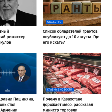
ОБЩЕСТВО
стный
Список обладателей грантов
кий режиссер
опубликуют до 10 августа. Где
ркулов
его искать?
ГЛАВНЫЕ НОВОСТИ
дравил Пашиняна,
Почему в Казахстане
овь стал
дорожает мясо, рассказал
 Армении
министр торговли