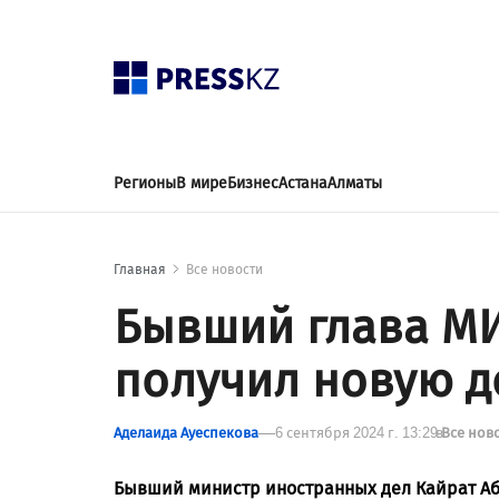
Регионы
В мире
Бизнес
Астана
Алматы
Главная
Все новости
Бывший глава МИ
получил новую д
Аделаида Ауеспекова
6 сентября 2024 г. 13:29
в
Все нов
Бывший министр иностранных дел Кайрат А